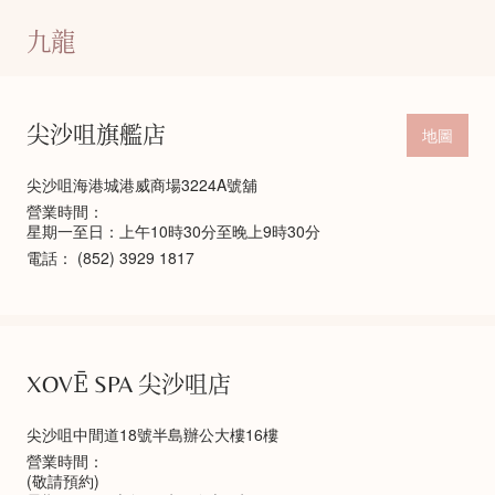
九龍
尖沙咀旗艦店
地圖
尖沙咀海港城港威商場3224A號舖
營業時間：
星期一至日：上午10時30分至晚上9時30分
電話：
(852) 3929 1817
XOVĒ SPA 尖沙咀店
尖沙咀中間道18號半島辦公大樓16樓
營業時間：
(敬請預約)