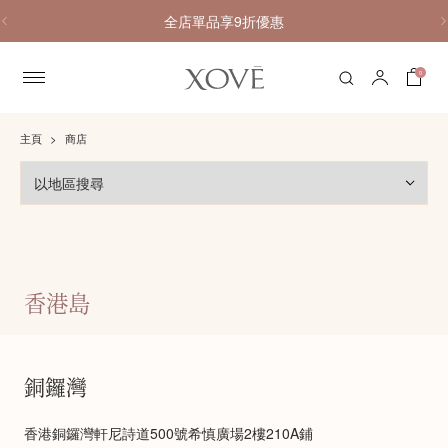
全店單品享9折優惠
0
主頁
商店
尋
找
門
巿
香港島
銅鑼灣
香港銅鑼灣軒尼詩道500號希慎廣場2樓210A鋪