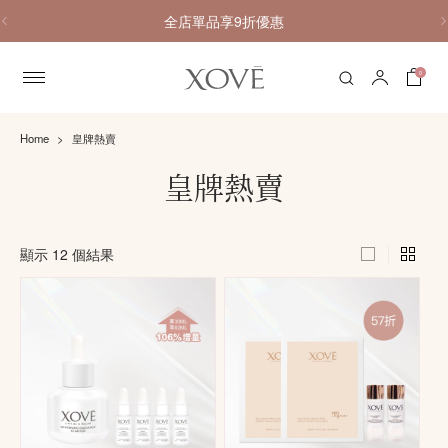
全店單品享9折優惠
0
Home
皇牌熱賣
皇牌熱賣
顯示 12 個結果