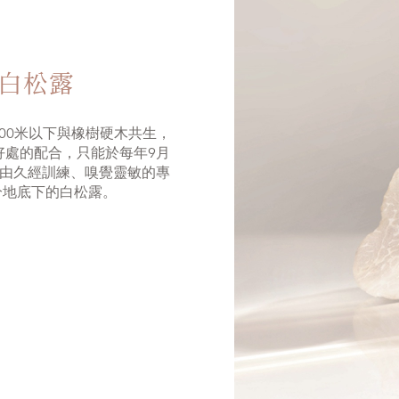
白松露
00米以下與橡樹硬木共生，
好處的配合，只能於每年9月
時由久經訓練、嗅覺靈敏的專
分地底下的白松露。