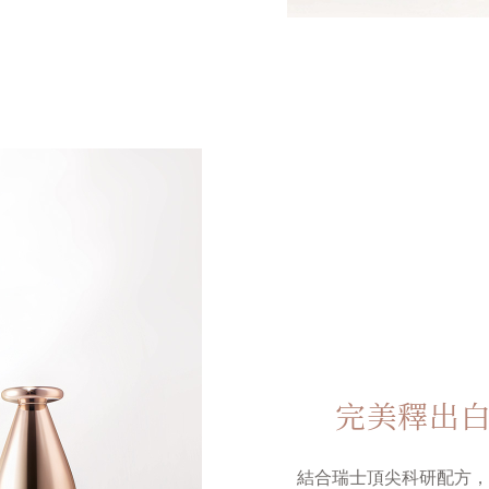
完美釋出
結合瑞士頂尖科研配方，