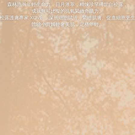
森林浩瀚年輕生命力，日月滙萃，精煉珍罕稀世白松露，
成就無可比擬的抗氧緊緻奇蹟力。
松露護膚專家 XOVĒ ，深層細胞賦活、緊緻肌膚、促進細胞更
體驗小貴婦輕奢美肌，定格年輕。