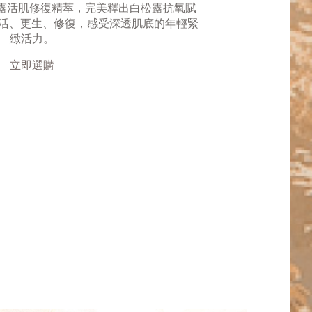
®白松露活肌修復精萃，完美釋出白松露抗氧賦
 賦活、更生、修復，感受深透肌底的年輕緊
緻活力。
立即選購