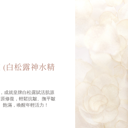
 (白松露神水精
復精萃，成就皇牌白松露賦活肌源
位膠原修復，輕鬆抗皺、撫平皺
、飽滿，喚醒年輕活力！