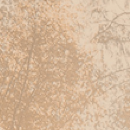
品
牌
故