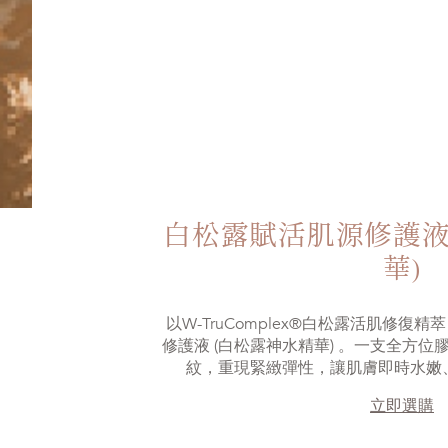
白松露賦活肌源修護液
華)
以W-TruComplex®白松露活肌修
修護液 (白松露神水精華) 。一支全方
紋，重現緊緻彈性，讓肌膚即時水嫩
立即選購