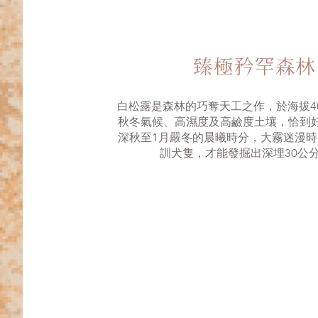
臻極矜罕森林
白松露是森林的巧奪天工之作，於海拔4
秋冬氣候、高濕度及高鹼度土壤，恰到
深秋至1月嚴冬的晨曦時分，大霧迷漫
訓犬隻，才能發掘出深埋30公