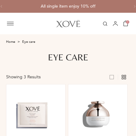
ve
All single item enjoy 10% off
C
0
Home
Eye care
EYE CARE
Showing 3 Results