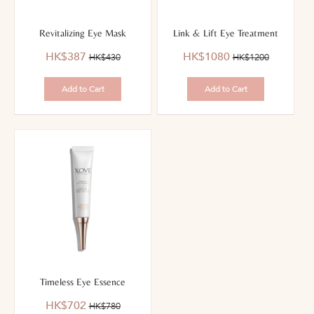
Revitalizing Eye Mask
Link & Lift Eye Treatment
優
價
優
價
HK$387
HK$1080
HK$430
HK$1200
惠
錢：
惠
錢：
價：
價：
Add to Cart
Add to Cart
Timeless Eye Essence
優
價
HK$702
HK$780