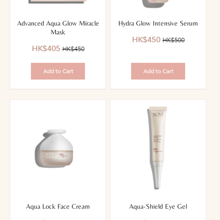
Advanced Aqua Glow Miracle
Hydra Glow Intensive Serum
Mask
優
價
HK$450
HK$500
優
價
惠
錢：
HK$405
HK$450
惠
錢：
價：
價：
Add to Cart
Add to Cart
Aqua Lock Face Cream
Aqua-Shield Eye Gel