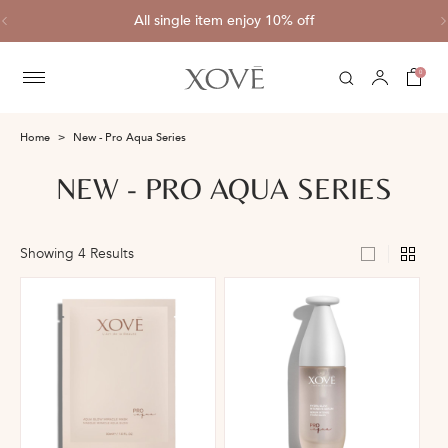
ve
All single item enjoy 10% off
C
0
Home
New - Pro Aqua Series
NEW - PRO AQUA SERIES
Showing 4 Results