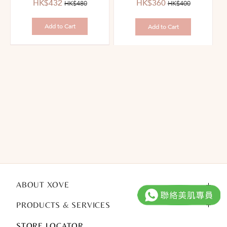
優
價
優
價
HK$432
HK$360
HK$480
HK$400
惠
錢：
惠
錢：
價：
價：
Add to Cart
Add to Cart
ABOUT XOVE
PRODUCTS & SERVICES
STORE LOCATOR