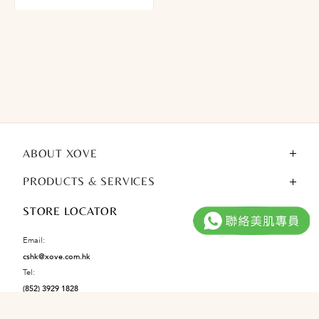
ABOUT XOVE
PRODUCTS & SERVICES
STORE LOCATOR
Email:
cshk@xove.com.hk
Tel:
(852) 3929 1828
Facebook@XOVE.SkinCare
Instagram@xove.hk
YouTube@XOVE.SkinCare