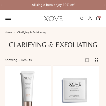
ve
All single item enjoy 10% off
C
0
Home
Clarifying & Exfoliating
CLARIFYING & EXFOLIATING
Showing 5 Results