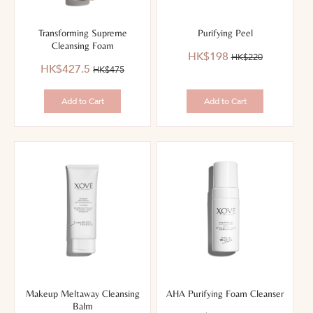
Transforming Supreme
Purifying Peel
Cleansing Foam
優
價
HK$198
HK$220
優
價
惠
錢：
HK$427.5
HK$475
惠
錢：
價：
價：
Add to Cart
Add to Cart
Makeup Meltaway Cleansing
AHA Purifying Foam Cleanser
Balm